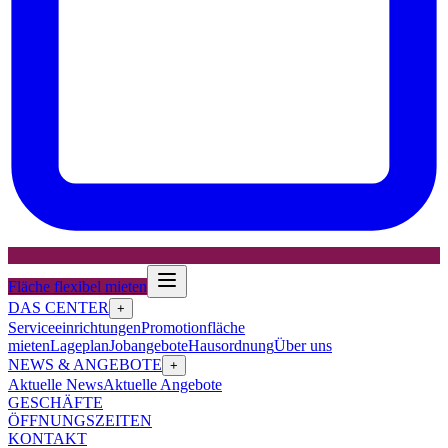
Fläche flexibel mieten
DAS CENTER
+
Serviceeinrichtungen
Promotionfläche
mieten
Lageplan
Jobangebote
Hausordnung
Über uns
NEWS & ANGEBOTE
+
Aktuelle News
Aktuelle Angebote
GESCHÄFTE
ÖFFNUNGSZEITEN
KONTAKT