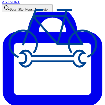
ANFAHRT
Geschäfte, News, Angebote…