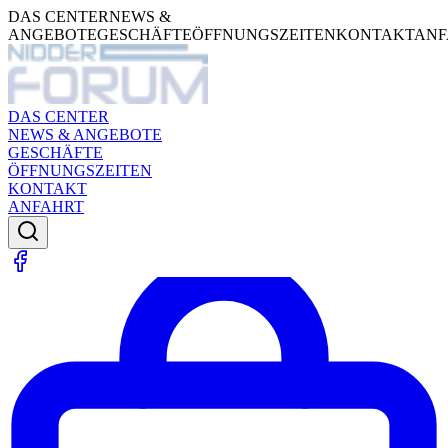
DAS CENTER
NEWS &
ANGEBOTE
GESCHÄFTE
ÖFFNUNGSZEITEN
KONTAKT
ANF
DAS CENTER
NEWS & ANGEBOTE
GESCHÄFTE
ÖFFNUNGSZEITEN
KONTAKT
ANFAHRT