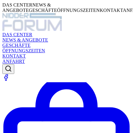
DAS CENTER
NEWS &
ANGEBOTE
GESCHÄFTE
ÖFFNUNGSZEITEN
KONTAKT
ANF
DAS CENTER
NEWS & ANGEBOTE
GESCHÄFTE
ÖFFNUNGSZEITEN
KONTAKT
ANFAHRT