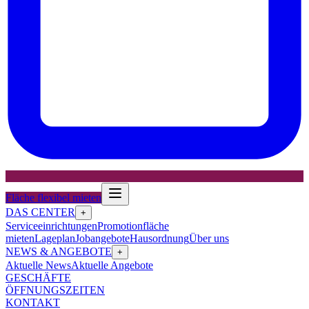
Fläche flexibel mieten
DAS CENTER
+
Serviceeinrichtungen
Promotionfläche
mieten
Lageplan
Jobangebote
Hausordnung
Über uns
NEWS & ANGEBOTE
+
Aktuelle News
Aktuelle Angebote
GESCHÄFTE
ÖFFNUNGSZEITEN
KONTAKT