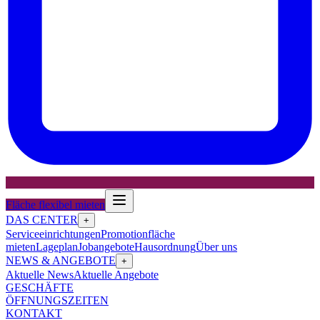
Fläche flexibel mieten
DAS CENTER
+
Serviceeinrichtungen
Promotionfläche
mieten
Lageplan
Jobangebote
Hausordnung
Über uns
NEWS & ANGEBOTE
+
Aktuelle News
Aktuelle Angebote
GESCHÄFTE
ÖFFNUNGSZEITEN
KONTAKT