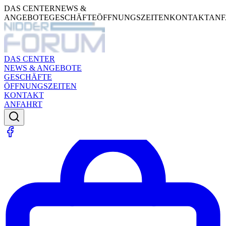
DAS CENTER
NEWS &
ANGEBOTE
GESCHÄFTE
ÖFFNUNGSZEITEN
KONTAKT
ANF
DAS CENTER
NEWS & ANGEBOTE
GESCHÄFTE
ÖFFNUNGSZEITEN
KONTAKT
ANFAHRT